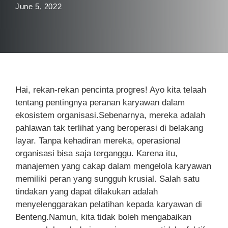
June 5, 2022
Hai, rekan-rekan pencinta progres! Ayo kita telaah
tentang pentingnya peranan karyawan dalam
ekosistem organisasi.Sebenarnya, mereka adalah
pahlawan tak terlihat yang beroperasi di belakang
layar. Tanpa kehadiran mereka, operasional
organisasi bisa saja terganggu. Karena itu,
manajemen yang cakap dalam mengelola karyawan
memiliki peran yang sungguh krusial. Salah satu
tindakan yang dapat dilakukan adalah
menyelenggarakan pelatihan kepada karyawan di
Benteng.Namun, kita tidak boleh mengabaikan