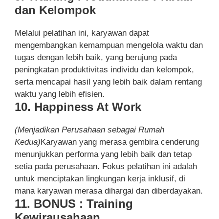
dan Kelompok
Melalui pelatihan ini, karyawan dapat
mengembangkan kemampuan mengelola waktu dan
tugas dengan lebih baik, yang berujung pada
peningkatan produktivitas individu dan kelompok,
serta mencapai hasil yang lebih baik dalam rentang
waktu yang lebih efisien.
10. Happiness At Work
(Menjadikan Perusahaan sebagai Rumah
Kedua)
Karyawan yang merasa gembira cenderung
menunjukkan performa yang lebih baik dan tetap
setia pada perusahaan. Fokus pelatihan ini adalah
untuk menciptakan lingkungan kerja inklusif, di
mana karyawan merasa dihargai dan diberdayakan.
11. BONUS : Training
Kewirausahaan