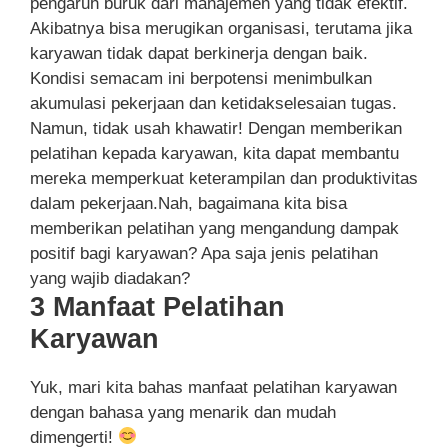
pengaruh buruk dari manajemen yang tidak efektif.
Akibatnya bisa merugikan organisasi, terutama jika
karyawan tidak dapat berkinerja dengan baik.
Kondisi semacam ini berpotensi menimbulkan
akumulasi pekerjaan dan ketidakselesaian tugas.
Namun, tidak usah khawatir! Dengan memberikan
pelatihan kepada karyawan, kita dapat membantu
mereka memperkuat keterampilan dan produktivitas
dalam pekerjaan.Nah, bagaimana kita bisa
memberikan pelatihan yang mengandung dampak
positif bagi karyawan? Apa saja jenis pelatihan
yang wajib diadakan?
3 Manfaat Pelatihan
Karyawan
Yuk, mari kita bahas manfaat pelatihan karyawan
dengan bahasa yang menarik dan mudah
dimengerti!