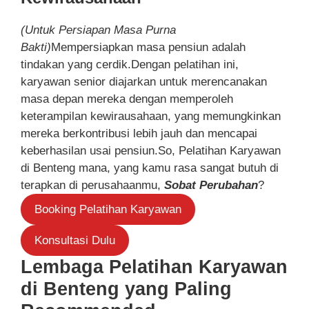
(Untuk Persiapan Masa Purna
Bakti)
Mempersiapkan masa pensiun adalah
tindakan yang cerdik.Dengan pelatihan ini,
karyawan senior diajarkan untuk merencanakan
masa depan mereka dengan memperoleh
keterampilan kewirausahaan, yang memungkinkan
mereka berkontribusi lebih jauh dan mencapai
keberhasilan usai pensiun.So, Pelatihan Karyawan
di Benteng mana, yang kamu rasa sangat butuh di
terapkan di perusahaanmu,
Sobat Perubahan
?
Booking Pelatihan Karyawan
Konsultasi Dulu
Lembaga Pelatihan Karyawan
di Benteng yang Paling