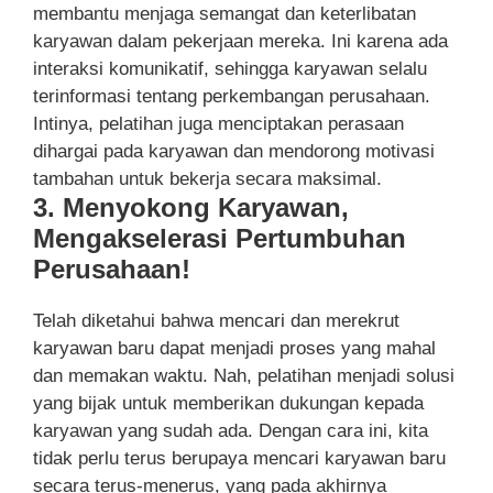
membantu menjaga semangat dan keterlibatan
karyawan dalam pekerjaan mereka. Ini karena ada
interaksi komunikatif, sehingga karyawan selalu
terinformasi tentang perkembangan perusahaan.
Intinya, pelatihan juga menciptakan perasaan
dihargai pada karyawan dan mendorong motivasi
tambahan untuk bekerja secara maksimal.
3. Menyokong Karyawan,
Mengakselerasi Pertumbuhan
Perusahaan!
Telah diketahui bahwa mencari dan merekrut
karyawan baru dapat menjadi proses yang mahal
dan memakan waktu. Nah, pelatihan menjadi solusi
yang bijak untuk memberikan dukungan kepada
karyawan yang sudah ada. Dengan cara ini, kita
tidak perlu terus berupaya mencari karyawan baru
secara terus-menerus, yang pada akhirnya