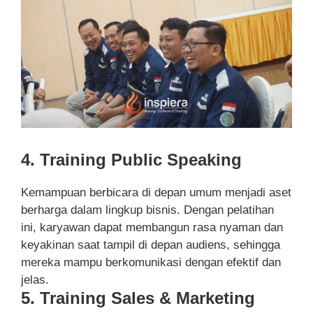
4. Training Public Speaking
Kemampuan berbicara di depan umum menjadi aset
berharga dalam lingkup bisnis. Dengan pelatihan
ini, karyawan dapat membangun rasa nyaman dan
keyakinan saat tampil di depan audiens, sehingga
mereka mampu berkomunikasi dengan efektif dan
jelas.
5. Training Sales & Marketing