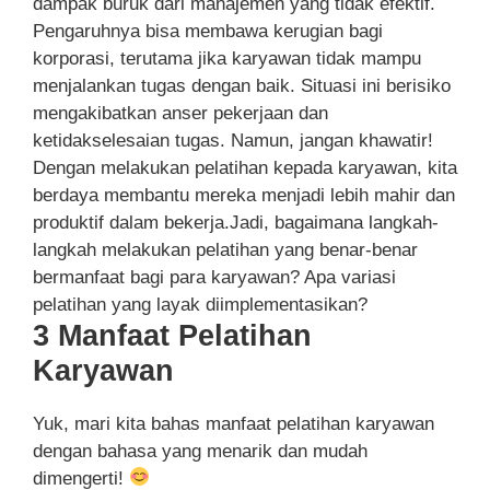
dampak buruk dari manajemen yang tidak efektif.
Pengaruhnya bisa membawa kerugian bagi
korporasi, terutama jika karyawan tidak mampu
menjalankan tugas dengan baik. Situasi ini berisiko
mengakibatkan anser pekerjaan dan
ketidakselesaian tugas. Namun, jangan khawatir!
Dengan melakukan pelatihan kepada karyawan, kita
berdaya membantu mereka menjadi lebih mahir dan
produktif dalam bekerja.Jadi, bagaimana langkah-
langkah melakukan pelatihan yang benar-benar
bermanfaat bagi para karyawan? Apa variasi
pelatihan yang layak diimplementasikan?
3 Manfaat Pelatihan
Karyawan
Yuk, mari kita bahas manfaat pelatihan karyawan
dengan bahasa yang menarik dan mudah
dimengerti!