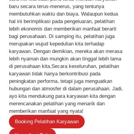
baru secara terus-menerus, yang tentunya
membutuhkan waktu dan biaya. Walaupun kedua
hal ini berimplikasi pada pengeluaran, pelatihan
lebih ekonomis dan memberikan manfaat berarti
bagi perusahaan. Di samping itu, pelatihan juga
merupakan wujud kepedulian kita terhadap
karyawan. Dengan demikian, mereka akan merasa
lebih nyaman dan mungkin akan tinggal lebih lama
di perusahaan kita.Secara keseluruhan, pelatihan
karyawan tidak hanya berkontribusi pada
peningkatan performa, tetapi juga menguatkan
hubungan dan atmosfer di dalam perusahaan. Jadi,
ayo kita mendukung para karyawan kita dengan
merencanakan pelatihan yang menarik dan
memberikan manfaat yang nyata!
Booking Pelatihan Karyawan