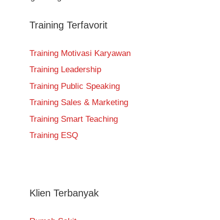
Training Terfavorit
Training Motivasi Karyawan
Training Leadership
Training Public Speaking
Training Sales & Marketing
Training Smart Teaching
Training ESQ
Klien Terbanyak