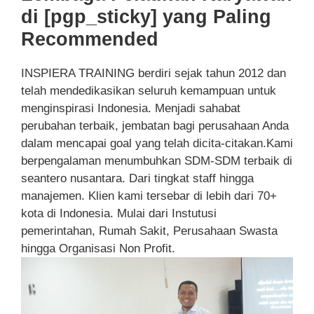
di [pgp_sticky] yang Paling
Recommended
INSPIERA TRAINING berdiri sejak tahun 2012 dan
telah mendedikasikan seluruh kemampuan untuk
menginspirasi Indonesia. Menjadi sahabat
perubahan terbaik, jembatan bagi perusahaan Anda
dalam mencapai goal yang telah dicita-citakan.Kami
berpengalaman menumbuhkan SDM-SDM terbaik di
seantero nusantara. Dari tingkat staff hingga
manajemen. Klien kami tersebar di lebih dari 70+
kota di Indonesia. Mulai dari Instutusi
pemerintahan, Rumah Sakit, Perusahaan Swasta
hingga Organisasi Non Profit.