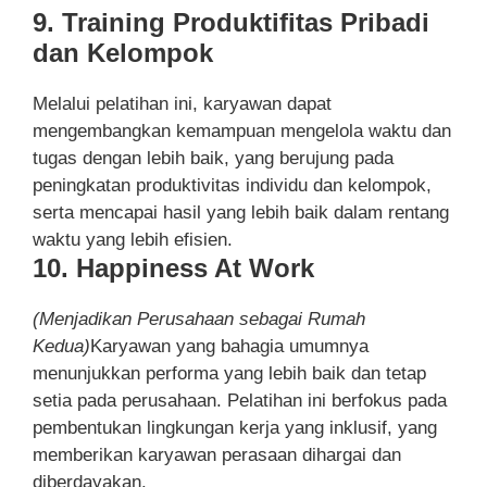
9. Training Produktifitas Pribadi
dan Kelompok
Melalui pelatihan ini, karyawan dapat
mengembangkan kemampuan mengelola waktu dan
tugas dengan lebih baik, yang berujung pada
peningkatan produktivitas individu dan kelompok,
serta mencapai hasil yang lebih baik dalam rentang
waktu yang lebih efisien.
10. Happiness At Work
(Menjadikan Perusahaan sebagai Rumah
Kedua)
Karyawan yang bahagia umumnya
menunjukkan performa yang lebih baik dan tetap
setia pada perusahaan. Pelatihan ini berfokus pada
pembentukan lingkungan kerja yang inklusif, yang
memberikan karyawan perasaan dihargai dan
diberdayakan.