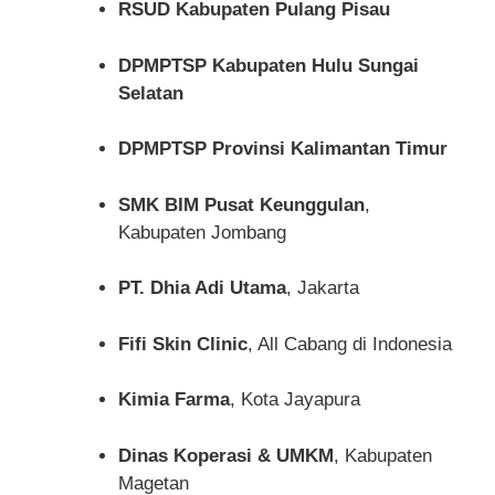
RSUD Kabupaten Pulang Pisau
DPMPTSP Kabupaten Hulu Sungai
Selatan
DPMPTSP Provinsi Kalimantan Timur
SMK BIM Pusat Keunggulan
,
Kabupaten Jombang
PT. Dhia Adi Utama
, Jakarta
Fifi Skin Clinic
, All Cabang di Indonesia
Kimia Farma
, Kota Jayapura
Dinas Koperasi & UMKM
, Kabupaten
Magetan