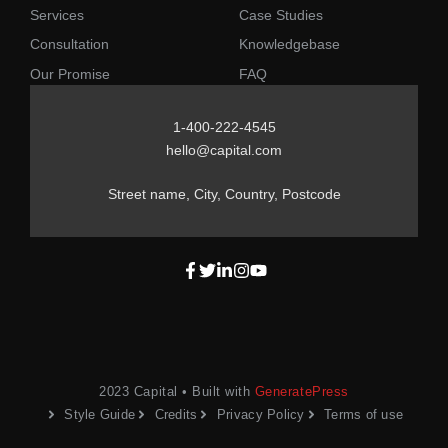
Services
Case Studies
Consultation
Knowledgebase
Our Promise
FAQ
1-400-222-4545
hello@capital.com
Street name, City, Country, Postcode
2023 Capital • Built with
GeneratePress
Style Guide
Credits
Privacy Policy
Terms of use