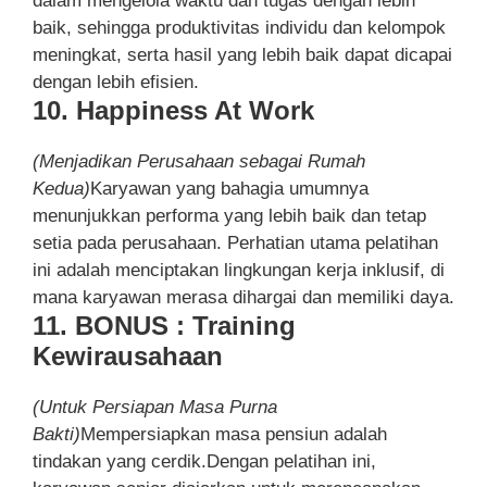
dalam mengelola waktu dan tugas dengan lebih
baik, sehingga produktivitas individu dan kelompok
meningkat, serta hasil yang lebih baik dapat dicapai
dengan lebih efisien.
10. Happiness At Work
(Menjadikan Perusahaan sebagai Rumah
Kedua)
Karyawan yang bahagia umumnya
menunjukkan performa yang lebih baik dan tetap
setia pada perusahaan. Perhatian utama pelatihan
ini adalah menciptakan lingkungan kerja inklusif, di
mana karyawan merasa dihargai dan memiliki daya.
11. BONUS : Training
Kewirausahaan
(Untuk Persiapan Masa Purna
Bakti)
Mempersiapkan masa pensiun adalah
tindakan yang cerdik.Dengan pelatihan ini,