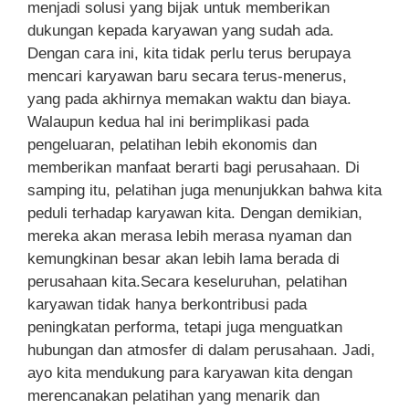
menjadi solusi yang bijak untuk memberikan
dukungan kepada karyawan yang sudah ada.
Dengan cara ini, kita tidak perlu terus berupaya
mencari karyawan baru secara terus-menerus,
yang pada akhirnya memakan waktu dan biaya.
Walaupun kedua hal ini berimplikasi pada
pengeluaran, pelatihan lebih ekonomis dan
memberikan manfaat berarti bagi perusahaan. Di
samping itu, pelatihan juga menunjukkan bahwa kita
peduli terhadap karyawan kita. Dengan demikian,
mereka akan merasa lebih merasa nyaman dan
kemungkinan besar akan lebih lama berada di
perusahaan kita.Secara keseluruhan, pelatihan
karyawan tidak hanya berkontribusi pada
peningkatan performa, tetapi juga menguatkan
hubungan dan atmosfer di dalam perusahaan. Jadi,
ayo kita mendukung para karyawan kita dengan
merencanakan pelatihan yang menarik dan