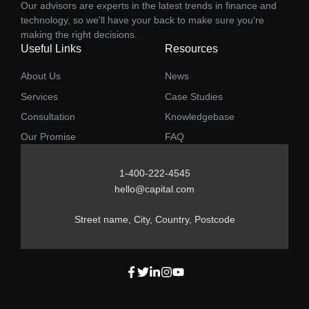
Our advisors are experts in the latest trends in finance and
technology, so we'll have your back to make sure you're
making the right decisions.
Useful Links
Resources
About Us
News
Services
Case Studies
Consultation
Knowledgebase
Our Promise
FAQ
1-400-222-4545
hello@capital.com
Street name, City, Country, Postcode