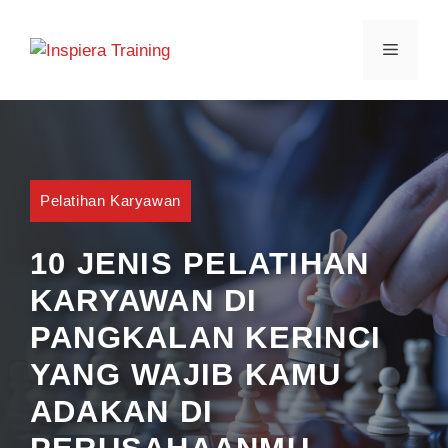
Skip
to
MENU
content
Pelatihan Karyawan
10 JENIS PELATIHAN
KARYAWAN DI
PANGKALAN KERINCI
YANG WAJIB KAMU
ADAKAN DI