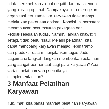
tidak meremehkan akibat negatif dari manajemen
yang kurang optimal. Dampaknya bisa merugikan
organisasi, terutama jika karyawan tidak mampu
melakukan pekerjaan optimal. Kondisi ini berpotensi
menimbulkan penumpukan pekerjaan dan
ketidakselesaian tugas. Namun, jangan khawatir!
Tetapi, tidak perlu risau! Melalui pelatihan, kita
dapat menopang karyawan menjadi lebih trampil
dan produktif dalam menjalankan tugas.Jadi,
bagaimana langkah-langkah memberikan pelatihan
yang sangat bermanfaat bagi para karyawan? Apa
variasi pelatihan yang sebaiknya
diimplementasikan?
3 Manfaat Pelatihan
Karyawan
Yuk, mari kita bahas manfaat pelatihan karyawan