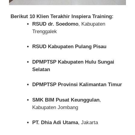
Berikut 10 Klien Terakhir Inspiera Training:
RSUD dr. Soedomo
, Kabupaten
Trenggalek
RSUD Kabupaten Pulang Pisau
DPMPTSP Kabupaten Hulu Sungai
Selatan
DPMPTSP Provinsi Kalimantan Timur
SMK BIM Pusat Keunggulan
,
Kabupaten Jombang
PT. Dhia Adi Utama
, Jakarta