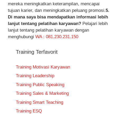
mereka meningkatkan keterampilan, mencapai
tujuan karier, dan meningkatkan peluang promosi.
5.
Di mana saya bisa mendapatkan informasi lebih
lanjut tentang pelatihan karyawan?
Pelajari lebih
lanjut tentang pelatihan karyawan dengan
menghubungi
WA : 081.230.231.150
Training Terfavorit
Training Motivasi Karyawan
Training Leadership
Training Public Speaking
Training Sales & Marketing
Training Smart Teaching
Training ESQ