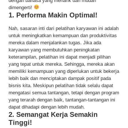
dengan bahasa yang menarik dan mudah
dimengerti!
1. Performa Makin Optimal!
Nah, sasaran inti dari pelatihan karyawan ini adalah
untuk meningkatkan kemampuan dan produktivitas
mereka dalam menjalankan tugas. Jika ada
karyawan yang membutuhkan peningkatan
keterampilan, pelatihan ini dapat menjadi pilihan
yang tepat untuk mereka. Sehingga, mereka akan
memiliki kemampuan yang diperlukan untuk bekerja
lebih baik dan menciptakan dampak positif pada
bisnis kita. Meskipun pelatihan tidak selalu dapat
mengatasi semua tantangan, tetapi dengan program
yang terarah dengan baik, tantangan-tantangan ini
dapat dihadapi dengan lebih mudah.
2. Semangat Kerja Semakin
Tinggi!