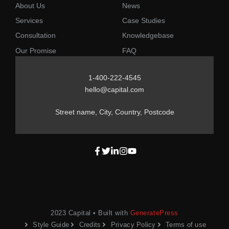
About Us
News
Services
Case Studies
Consultation
Knowledgebase
Our Promise
FAQ
1-400-222-4545
hello@capital.com
Street name, City, Country, Postcode
2023 Capital • Built with
GeneratePress
Style Guide
Credits
Privacy Policy
Terms of use