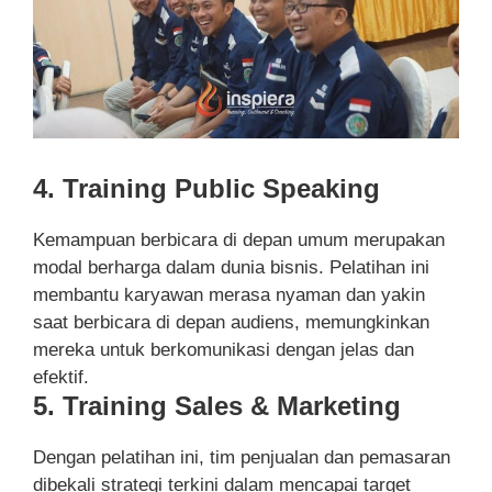
4. Training Public Speaking
Kemampuan berbicara di depan umum merupakan
modal berharga dalam dunia bisnis. Pelatihan ini
membantu karyawan merasa nyaman dan yakin
saat berbicara di depan audiens, memungkinkan
mereka untuk berkomunikasi dengan jelas dan
efektif.
5. Training Sales & Marketing
Dengan pelatihan ini, tim penjualan dan pemasaran
dibekali strategi terkini dalam mencapai target