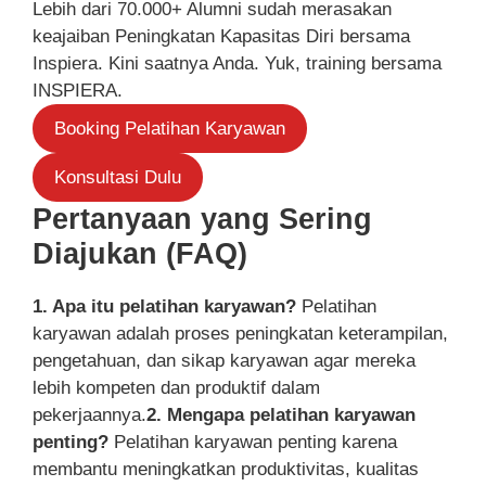
Lebih dari 70.000+ Alumni sudah merasakan
keajaiban Peningkatan Kapasitas Diri bersama
Inspiera. Kini saatnya Anda. Yuk, training bersama
INSPIERA.
Booking Pelatihan Karyawan
Konsultasi Dulu
Pertanyaan yang Sering
Diajukan (FAQ)
1. Apa itu pelatihan karyawan?
Pelatihan
karyawan adalah proses peningkatan keterampilan,
pengetahuan, dan sikap karyawan agar mereka
lebih kompeten dan produktif dalam
pekerjaannya.
2. Mengapa pelatihan karyawan
penting?
Pelatihan karyawan penting karena
membantu meningkatkan produktivitas, kualitas