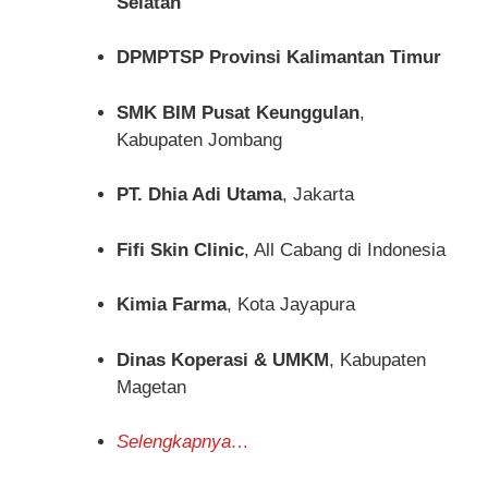
Selatan
DPMPTSP Provinsi Kalimantan Timur
SMK BIM Pusat Keunggulan
,
Kabupaten Jombang
PT. Dhia Adi Utama
, Jakarta
Fifi Skin Clinic
, All Cabang di Indonesia
Kimia Farma
, Kota Jayapura
Dinas Koperasi & UMKM
, Kabupaten
Magetan
Selengkapnya…