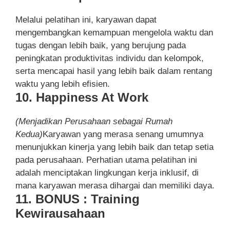
Melalui pelatihan ini, karyawan dapat
mengembangkan kemampuan mengelola waktu dan
tugas dengan lebih baik, yang berujung pada
peningkatan produktivitas individu dan kelompok,
serta mencapai hasil yang lebih baik dalam rentang
waktu yang lebih efisien.
10. Happiness At Work
(Menjadikan Perusahaan sebagai Rumah
Kedua)
Karyawan yang merasa senang umumnya
menunjukkan kinerja yang lebih baik dan tetap setia
pada perusahaan. Perhatian utama pelatihan ini
adalah menciptakan lingkungan kerja inklusif, di
mana karyawan merasa dihargai dan memiliki daya.
11. BONUS : Training
Kewirausahaan