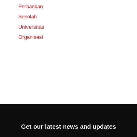
Perbankan
Sekolah
Universitas
Organisasi
Get our latest news and updates