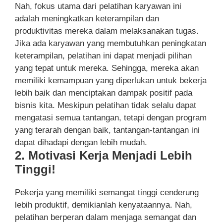
Nah, fokus utama dari pelatihan karyawan ini
adalah meningkatkan keterampilan dan
produktivitas mereka dalam melaksanakan tugas.
Jika ada karyawan yang membutuhkan peningkatan
keterampilan, pelatihan ini dapat menjadi pilihan
yang tepat untuk mereka. Sehingga, mereka akan
memiliki kemampuan yang diperlukan untuk bekerja
lebih baik dan menciptakan dampak positif pada
bisnis kita. Meskipun pelatihan tidak selalu dapat
mengatasi semua tantangan, tetapi dengan program
yang terarah dengan baik, tantangan-tantangan ini
dapat dihadapi dengan lebih mudah.
2. Motivasi Kerja Menjadi Lebih
Tinggi!
Pekerja yang memiliki semangat tinggi cenderung
lebih produktif, demikianlah kenyataannya. Nah,
pelatihan berperan dalam menjaga semangat dan