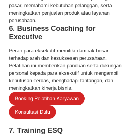
pasar, memahami kebutuhan pelanggan, serta
meningkatkan penjualan produk atau layanan
perusahaan.
6. Business Coaching for
Executive
Peran para eksekutif memiliki dampak besar
terhadap arah dan kesuksesan perusahaan.
Pelatihan ini memberikan panduan serta dukungan
personal kepada para eksekutif untuk mengambil
keputusan cerdas, menghadapi tantangan, dan
meningkatkan kinerja bisnis.
Booking Pelatihan Karyawan
Konsultasi Dulu
7. Training ESQ