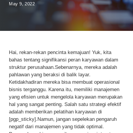
May 9, 2022
Hai, rekan-rekan pencinta kemajuan! Yuk, kita
bahas tentang signifikansi peran karyawan dalam
struktur perusahaan.Sebenarnya, mereka adalah
pahlawan yang beraksi di balik layar.
Ketidakhadiran mereka bisa membuat operasional
bisnis terganggu. Karena itu, memiliki manajemen
yang efisien untuk mengelola karyawan merupakan
hal yang sangat penting. Salah satu strategi efektif
adalah memberikan pelatihan karyawan di
[pgp_sticky].Namun, jangan sepelekan pengaruh
negatif dari manajemen yang tidak optimal.