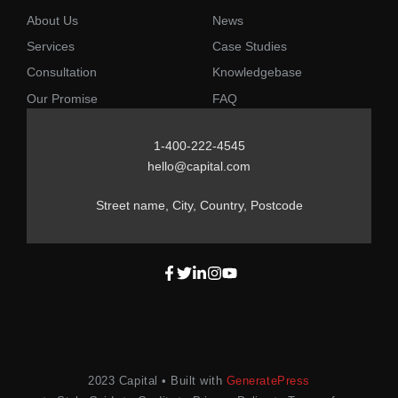
About Us
News
Services
Case Studies
Consultation
Knowledgebase
Our Promise
FAQ
1-400-222-4545
hello@capital.com
Street name, City, Country, Postcode
2023 Capital • Built with
GeneratePress