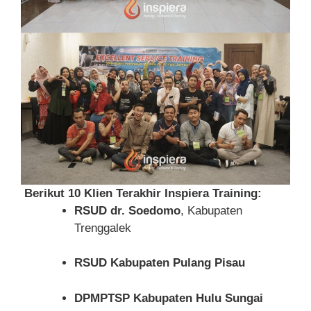
Berikut 10 Klien Terakhir Inspiera Training:
RSUD dr. Soedomo
, Kabupaten
Trenggalek
RSUD Kabupaten Pulang Pisau
DPMPTSP Kabupaten Hulu Sungai