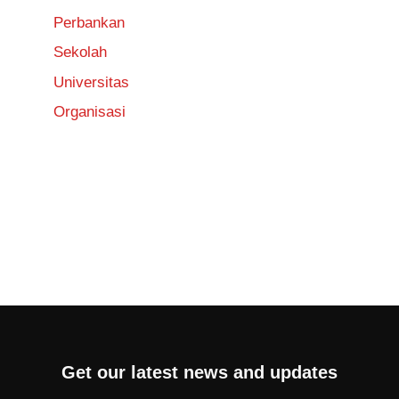
Perbankan
Sekolah
Universitas
Organisasi
Get our latest news and updates