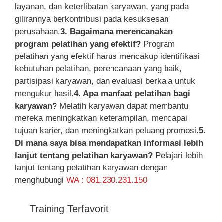
layanan, dan keterlibatan karyawan, yang pada
gilirannya berkontribusi pada kesuksesan
perusahaan.
3. Bagaimana merencanakan
program pelatihan yang efektif?
Program
pelatihan yang efektif harus mencakup identifikasi
kebutuhan pelatihan, perencanaan yang baik,
partisipasi karyawan, dan evaluasi berkala untuk
mengukur hasil.
4. Apa manfaat pelatihan bagi
karyawan?
Melatih karyawan dapat membantu
mereka meningkatkan keterampilan, mencapai
tujuan karier, dan meningkatkan peluang promosi.
5.
Di mana saya bisa mendapatkan informasi lebih
lanjut tentang pelatihan karyawan?
Pelajari lebih
lanjut tentang pelatihan karyawan dengan
menghubungi
WA : 081.230.231.150
Training Terfavorit