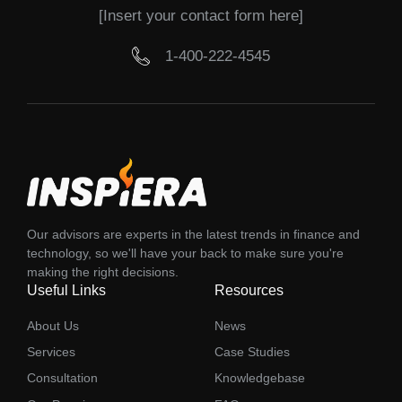
[Insert your contact form here]
1-400-222-4545
Our advisors are experts in the latest trends in finance and
technology, so we'll have your back to make sure you're
making the right decisions.
Useful Links
Resources
About Us
News
Services
Case Studies
Consultation
Knowledgebase