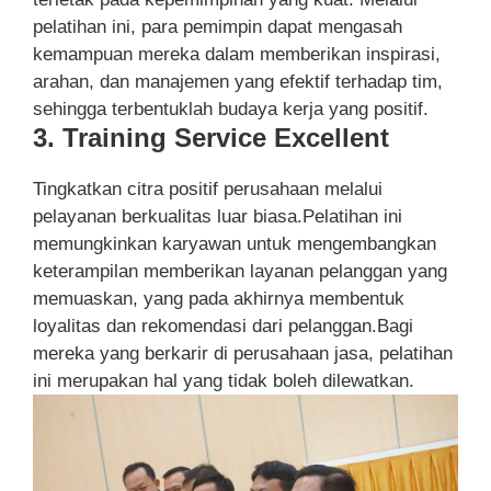
pelatihan ini, para pemimpin dapat mengasah
kemampuan mereka dalam memberikan inspirasi,
arahan, dan manajemen yang efektif terhadap tim,
sehingga terbentuklah budaya kerja yang positif.
3. Training Service Excellent
Tingkatkan citra positif perusahaan melalui
pelayanan berkualitas luar biasa.Pelatihan ini
memungkinkan karyawan untuk mengembangkan
keterampilan memberikan layanan pelanggan yang
memuaskan, yang pada akhirnya membentuk
loyalitas dan rekomendasi dari pelanggan.Bagi
mereka yang berkarir di perusahaan jasa, pelatihan
ini merupakan hal yang tidak boleh dilewatkan.