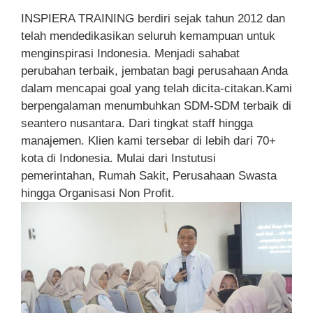
INSPIERA TRAINING berdiri sejak tahun 2012 dan
telah mendedikasikan seluruh kemampuan untuk
menginspirasi Indonesia. Menjadi sahabat
perubahan terbaik, jembatan bagi perusahaan Anda
dalam mencapai goal yang telah dicita-citakan.Kami
berpengalaman menumbuhkan SDM-SDM terbaik di
seantero nusantara. Dari tingkat staff hingga
manajemen. Klien kami tersebar di lebih dari 70+
kota di Indonesia. Mulai dari Instutusi
pemerintahan, Rumah Sakit, Perusahaan Swasta
hingga Organisasi Non Profit.