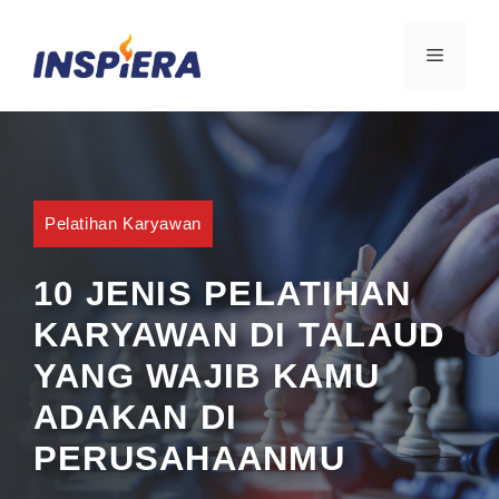
Skip
to
MENU
content
Pelatihan Karyawan
10 JENIS PELATIHAN
KARYAWAN DI TALAUD
YANG WAJIB KAMU
ADAKAN DI
PERUSAHAANMU