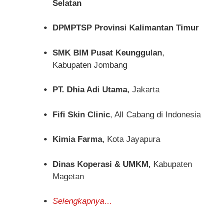
Selatan
DPMPTSP Provinsi Kalimantan Timur
SMK BIM Pusat Keunggulan
,
Kabupaten Jombang
PT. Dhia Adi Utama
, Jakarta
Fifi Skin Clinic
, All Cabang di Indonesia
Kimia Farma
, Kota Jayapura
Dinas Koperasi & UMKM
, Kabupaten
Magetan
Selengkapnya…