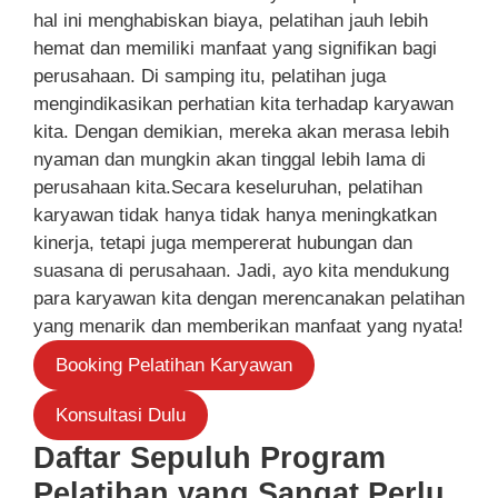
hal ini menghabiskan biaya, pelatihan jauh lebih
hemat dan memiliki manfaat yang signifikan bagi
perusahaan. Di samping itu, pelatihan juga
mengindikasikan perhatian kita terhadap karyawan
kita. Dengan demikian, mereka akan merasa lebih
nyaman dan mungkin akan tinggal lebih lama di
perusahaan kita.Secara keseluruhan, pelatihan
karyawan tidak hanya tidak hanya meningkatkan
kinerja, tetapi juga mempererat hubungan dan
suasana di perusahaan. Jadi, ayo kita mendukung
para karyawan kita dengan merencanakan pelatihan
yang menarik dan memberikan manfaat yang nyata!
Booking Pelatihan Karyawan
Konsultasi Dulu
Daftar Sepuluh Program
Pelatihan yang Sangat Perlu