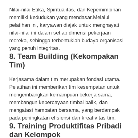
Nilai-nilai Etika, Spiritualitas, dan Kepemimpinan
memiliki kedudukan yang mendasar.Melalui
pelatihan ini, karyawan diajak untuk menghayati
nilai-nilai ini dalam setiap dimensi pekerjaan
mereka, sehingga terbentuklah budaya organisasi
yang penuh integritas.
8. Team Building (Kekompakan
Tim)
Kerjasama dalam tim merupakan fondasi utama.
Pelatihan ini memberikan tim kesempatan untuk
mengembangkan kemampuan bekerja sama,
membangun kepercayaan timbal balik, dan
mengatasi hambatan bersama, yang berdampak
pada peningkatan efisiensi dan kreativitas tim.
9. Training Produktifitas Pribadi
dan Kelompok