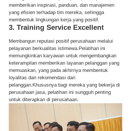
memberikan inspirasi, panduan, dan manajemen
yang efisien terhadap tim mereka, sehingga
membentuk lingkungan kerja yang positif.
3. Training Service Excellent
Membangun reputasi positif perusahaan melalui
pelayanan berkualitas istimewa.Pelatihan ini
memungkinkan karyawan untuk mengembangkan
keterampilan memberikan layanan pelanggan yang
memuaskan, yang pada akhirnya membentuk
loyalitas dan rekomendasi dari
pelanggan.Khususnya bagi mereka yang bekerja di
perusahaan jasa, pelatihan ini sungguh penting
untuk diterapkan di perusahaan.