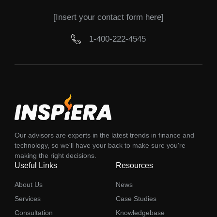
[Insert your contact form here]
1-400-222-4545
Our advisors are experts in the latest trends in finance and
technology, so we'll have your back to make sure you're
making the right decisions.
Useful Links
Resources
About Us
News
Services
Case Studies
Consultation
Knowledgebase