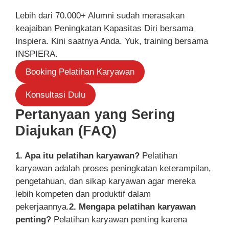
Lebih dari 70.000+ Alumni sudah merasakan
keajaiban Peningkatan Kapasitas Diri bersama
Inspiera. Kini saatnya Anda. Yuk, training bersama
INSPIERA.
Booking Pelatihan Karyawan
Konsultasi Dulu
Pertanyaan yang Sering
Diajukan (FAQ)
1. Apa itu pelatihan karyawan?
Pelatihan
karyawan adalah proses peningkatan keterampilan,
pengetahuan, dan sikap karyawan agar mereka
lebih kompeten dan produktif dalam
pekerjaannya.
2. Mengapa pelatihan karyawan
penting?
Pelatihan karyawan penting karena