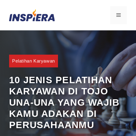
Skip
to
MENU
content
Pelatihan Karyawan
10 JENIS PELATIHAN
KARYAWAN DI TOJO
UNA-UNA YANG WAJIB
KAMU ADAKAN DI
PERUSAHAANMU