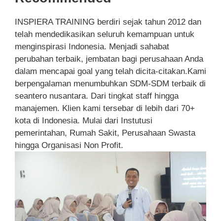
INSPIERA TRAINING berdiri sejak tahun 2012 dan
telah mendedikasikan seluruh kemampuan untuk
menginspirasi Indonesia. Menjadi sahabat
perubahan terbaik, jembatan bagi perusahaan Anda
dalam mencapai goal yang telah dicita-citakan.Kami
berpengalaman menumbuhkan SDM-SDM terbaik di
seantero nusantara. Dari tingkat staff hingga
manajemen. Klien kami tersebar di lebih dari 70+
kota di Indonesia. Mulai dari Instutusi
pemerintahan, Rumah Sakit, Perusahaan Swasta
hingga Organisasi Non Profit.