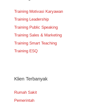
Training Motivasi Karyawan
Training Leadership
Training Public Speaking
Training Sales & Marketing
Training Smart Teaching
Training ESQ
Klien Terbanyak
Rumah Sakit
Pemerintah