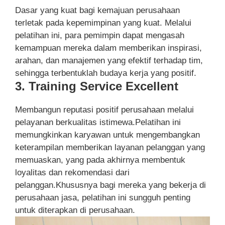
Dasar yang kuat bagi kemajuan perusahaan
terletak pada kepemimpinan yang kuat. Melalui
pelatihan ini, para pemimpin dapat mengasah
kemampuan mereka dalam memberikan inspirasi,
arahan, dan manajemen yang efektif terhadap tim,
sehingga terbentuklah budaya kerja yang positif.
3. Training Service Excellent
Membangun reputasi positif perusahaan melalui
pelayanan berkualitas istimewa.Pelatihan ini
memungkinkan karyawan untuk mengembangkan
keterampilan memberikan layanan pelanggan yang
memuaskan, yang pada akhirnya membentuk
loyalitas dan rekomendasi dari
pelanggan.Khususnya bagi mereka yang bekerja di
perusahaan jasa, pelatihan ini sungguh penting
untuk diterapkan di perusahaan.