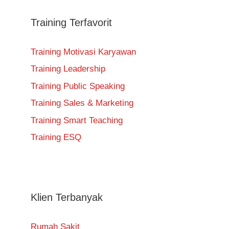
Training Terfavorit
Training Motivasi Karyawan
Training Leadership
Training Public Speaking
Training Sales & Marketing
Training Smart Teaching
Training ESQ
Klien Terbanyak
Rumah Sakit