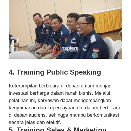
4. Training Public Speaking
Keterampilan berbicara di depan umum menjadi
investasi berharga dalam ranah bisnis. Melalui
pelatihan ini, karyawan dapat mengembangkan
kenyamanan dan kepercayaan diri dalam berbicara
di depan audiens, sehingga mampu berkomunikasi
secara jelas dan efektif.
5. Training Sales & Marketing