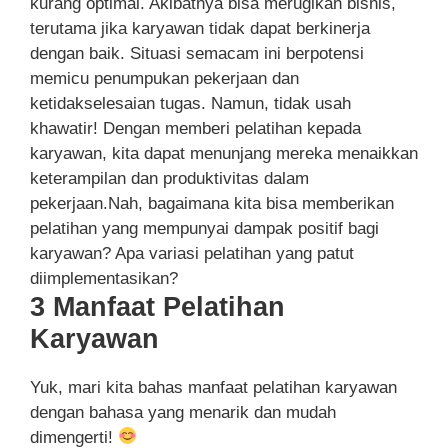
kurang optimal. Akibatnya bisa merugikan bisnis,
terutama jika karyawan tidak dapat berkinerja
dengan baik. Situasi semacam ini berpotensi
memicu penumpukan pekerjaan dan
ketidakselesaian tugas. Namun, tidak usah
khawatir! Dengan memberi pelatihan kepada
karyawan, kita dapat menunjang mereka menaikkan
keterampilan dan produktivitas dalam
pekerjaan.Nah, bagaimana kita bisa memberikan
pelatihan yang mempunyai dampak positif bagi
karyawan? Apa variasi pelatihan yang patut
diimplementasikan?
3 Manfaat Pelatihan
Karyawan
Yuk, mari kita bahas manfaat pelatihan karyawan
dengan bahasa yang menarik dan mudah
dimengerti!