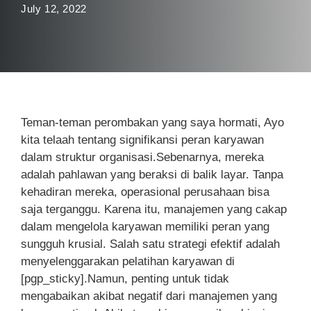
July 12, 2022
Teman-teman perombakan yang saya hormati, Ayo
kita telaah tentang signifikansi peran karyawan
dalam struktur organisasi.Sebenarnya, mereka
adalah pahlawan yang beraksi di balik layar. Tanpa
kehadiran mereka, operasional perusahaan bisa
saja terganggu. Karena itu, manajemen yang cakap
dalam mengelola karyawan memiliki peran yang
sungguh krusial. Salah satu strategi efektif adalah
menyelenggarakan pelatihan karyawan di
[pgp_sticky].Namun, penting untuk tidak
mengabaikan akibat negatif dari manajemen yang