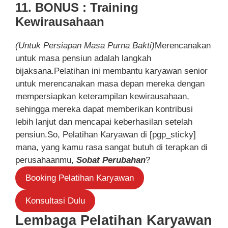
11. BONUS : Training
Kewirausahaan
(Untuk Persiapan Masa Purna Bakti)
Merencanakan
untuk masa pensiun adalah langkah
bijaksana.Pelatihan ini membantu karyawan senior
untuk merencanakan masa depan mereka dengan
mempersiapkan keterampilan kewirausahaan,
sehingga mereka dapat memberikan kontribusi
lebih lanjut dan mencapai keberhasilan setelah
pensiun.So, Pelatihan Karyawan di [pgp_sticky]
mana, yang kamu rasa sangat butuh di terapkan di
perusahaanmu,
Sobat Perubahan
?
Booking Pelatihan Karyawan
Konsultasi Dulu
Lembaga Pelatihan Karyawan