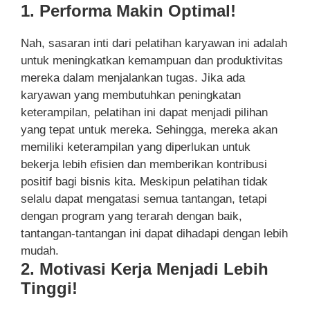
1. Performa Makin Optimal!
Nah, sasaran inti dari pelatihan karyawan ini adalah
untuk meningkatkan kemampuan dan produktivitas
mereka dalam menjalankan tugas. Jika ada
karyawan yang membutuhkan peningkatan
keterampilan, pelatihan ini dapat menjadi pilihan
yang tepat untuk mereka. Sehingga, mereka akan
memiliki keterampilan yang diperlukan untuk
bekerja lebih efisien dan memberikan kontribusi
positif bagi bisnis kita. Meskipun pelatihan tidak
selalu dapat mengatasi semua tantangan, tetapi
dengan program yang terarah dengan baik,
tantangan-tantangan ini dapat dihadapi dengan lebih
mudah.
2. Motivasi Kerja Menjadi Lebih
Tinggi!