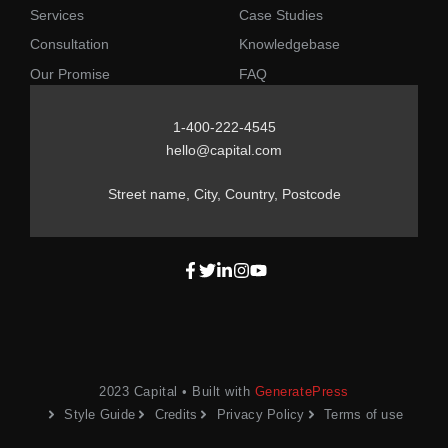
Services
Case Studies
Consultation
Knowledgebase
Our Promise
FAQ
1-400-222-4545
hello@capital.com
Street name, City, Country, Postcode
2023 Capital • Built with
GeneratePress
Style Guide
Credits
Privacy Policy
Terms of use