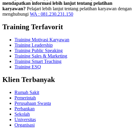
mendapatkan informasi lebih lanjut tentang pelatihan
karyawan?
Pelajari lebih lanjut tentang pelatihan karyawan dengan
menghubungi
WA : 081.230.231.150
Training Terfavorit
Training Motivasi Karyawan
Training Leadership
Training Public Speaking
Training Sales & Marketing
Training Smart Teaching
Training ESQ
Klien Terbanyak
Rumah Sakit
Pemerintah
Perusahaan Swasta
Perbankan
Sekolah
Universitas
Organisasi