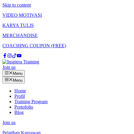
Skip to content
VIDEO MOTIVASI
KARYA TULIS
MERCHANDISE
COACHING COUPON (FREE)
Join us
Menu
Menu
Home
Profil
Training Program
Portofolio
Blog
Join us
Pelatihan Karyawan