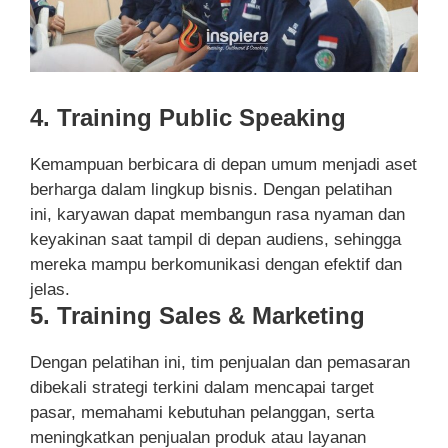
4. Training Public Speaking
Kemampuan berbicara di depan umum menjadi aset
berharga dalam lingkup bisnis. Dengan pelatihan
ini, karyawan dapat membangun rasa nyaman dan
keyakinan saat tampil di depan audiens, sehingga
mereka mampu berkomunikasi dengan efektif dan
jelas.
5. Training Sales & Marketing
Dengan pelatihan ini, tim penjualan dan pemasaran
dibekali strategi terkini dalam mencapai target
pasar, memahami kebutuhan pelanggan, serta
meningkatkan penjualan produk atau layanan