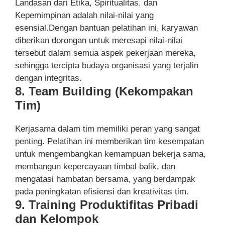
Landasan dari Etika, Spiritualitas, dan
Kepemimpinan adalah nilai-nilai yang
esensial.Dengan bantuan pelatihan ini, karyawan
diberikan dorongan untuk meresapi nilai-nilai
tersebut dalam semua aspek pekerjaan mereka,
sehingga tercipta budaya organisasi yang terjalin
dengan integritas.
8. Team Building (Kekompakan
Tim)
Kerjasama dalam tim memiliki peran yang sangat
penting. Pelatihan ini memberikan tim kesempatan
untuk mengembangkan kemampuan bekerja sama,
membangun kepercayaan timbal balik, dan
mengatasi hambatan bersama, yang berdampak
pada peningkatan efisiensi dan kreativitas tim.
9. Training Produktifitas Pribadi
dan Kelompok