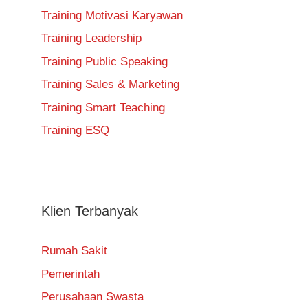
Training Motivasi Karyawan
Training Leadership
Training Public Speaking
Training Sales & Marketing
Training Smart Teaching
Training ESQ
Klien Terbanyak
Rumah Sakit
Pemerintah
Perusahaan Swasta