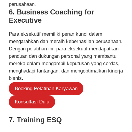
perusahaan.
6. Business Coaching for
Executive
Para eksekutif memiliki peran kunci dalam
mengarahkan dan meraih keberhasilan perusahaan.
Dengan pelatihan ini, para eksekutif mendapatkan
panduan dan dukungan personal yang membantu
mereka dalam mengambil keputusan yang cerdas,
menghadapi tantangan, dan mengoptimalkan kinerja
bisnis.
Booking Pelatihan Karyawan
Konsultasi Dulu
7. Training ESQ