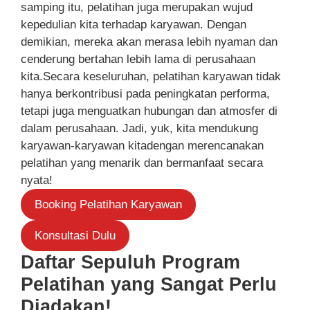
samping itu, pelatihan juga merupakan wujud
kepedulian kita terhadap karyawan. Dengan
demikian, mereka akan merasa lebih nyaman dan
cenderung bertahan lebih lama di perusahaan
kita.Secara keseluruhan, pelatihan karyawan tidak
hanya berkontribusi pada peningkatan performa,
tetapi juga menguatkan hubungan dan atmosfer di
dalam perusahaan. Jadi, yuk, kita mendukung
karyawan-karyawan kitadengan merencanakan
pelatihan yang menarik dan bermanfaat secara
nyata!
Booking Pelatihan Karyawan
Konsultasi Dulu
Daftar Sepuluh Program
Pelatihan yang Sangat Perlu
Diadakan!