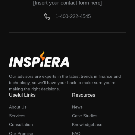
[Insert your contact form here]
1-400-222-4545
Our advisors are experts in the latest trends in finance and
technology, so we'll have your back to make sure you're
making the right decisions.
Useful Links
Resources
About Us
News
Services
Case Studies
Consultation
Knowledgebase
Our Promise
FAQ