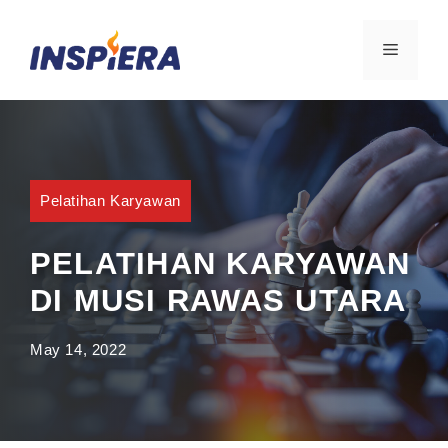
Skip
to
MENU
content
Pelatihan Karyawan
PELATIHAN KARYAWAN
DI MUSI RAWAS UTARA
May 14, 2022