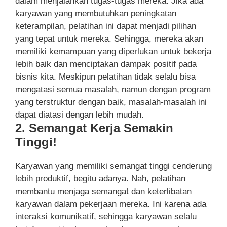
dalam menjalankan tugas-tugas mereka. Jika ada
karyawan yang membutuhkan peningkatan
keterampilan, pelatihan ini dapat menjadi pilihan
yang tepat untuk mereka. Sehingga, mereka akan
memiliki kemampuan yang diperlukan untuk bekerja
lebih baik dan menciptakan dampak positif pada
bisnis kita. Meskipun pelatihan tidak selalu bisa
mengatasi semua masalah, namun dengan program
yang terstruktur dengan baik, masalah-masalah ini
dapat diatasi dengan lebih mudah.
2. Semangat Kerja Semakin
Tinggi!
Karyawan yang memiliki semangat tinggi cenderung
lebih produktif, begitu adanya. Nah, pelatihan
membantu menjaga semangat dan keterlibatan
karyawan dalam pekerjaan mereka. Ini karena ada
interaksi komunikatif, sehingga karyawan selalu